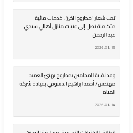
تحت شعار "مطروح الخير".. خدمات مائية
متكاملة تصل إلى عتبات منازل أهالي سيدي
عبد الرحمن
15 ,01, 2026
وفد نقابة المحامين بمطروح يهنئ العميد
مهندس/ أحمد ابراهيم الدسوقي بقيادة شركة
المياه
14 ,01, 2026
انطلاق الاختبارات التحريرية لمسابقة التعيين