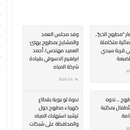
4
4
4
 "مطروح الخير"..
وفد مجلس العمد
4
ائية متكاملة
والمشايخ بمطروح يهنئ
4
لي قرية سيدي
العميد مهندس/ أحمد
4
لضبعة
ابراهيم الدسوقي بقيادة
شركة المياه
4
4
14 ,02, 2026
3
3
وح ... ندوه
ندوة توعوية بقطاع
لأطفال بمكتبة
كهرباء مطروح حول
3
امة
ترشيد استهلاك المياه
3
والمحافظة على شبكات
3