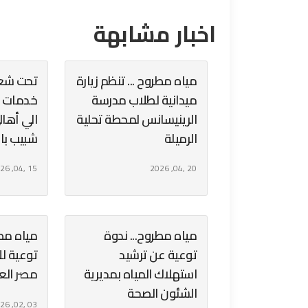
اخبار مشابهة
مياه مطروح ... تنظم زيارة
تحت شعار
ميدانية لطلاب مدرسة
خدمات م
الرينيسانس لمحطة تحلية
الي أها
الرميلة
شبيب با
15 ,04, 2026
20 ,04, 2026
مياه مطروح... ندوة
مياه مطر
توعية عن ترشيد
توعية ل
استهلاك المياه بمديرية
مصر الع
الشئون الصحة
03 ,02, 2026