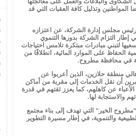
الشكاوى والبلاغات والعمل على معالجتها
 المواطنين وتذليل كافة العقبات التي قد
6
6
 رئيس مجلس إدارة الشركة، عن اعتزازه
ي إطار التزام الشركة بدورها التنموي
6
عيها لتبني مبادرات مبتكرة تلامس احتياجات
6
ية الحفاظ على الموارد المائية، انطلاقًا من
مة في محافظة مطروح.
6
6
الي منطقة حلازين، الذين أعربوا عن
تبرين أن نقل الخدمات إلى مقربة من أماكن
5
عباء عن كاهلهم، كما يعزز ثقتهم في قدرة
5
م والاستجابة لها.
5
ة "مطروح الخير" التي تهدف إلى بناء مجتمع
5
طبيعية والتنموية، في إطار مسيرة التطوير
4