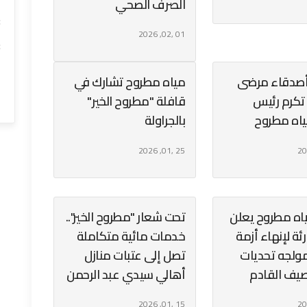
الصرف الصحي
3
01 ,02, 2026
3
2
أصدقاء مرضى
مياه مطروح تشارك في
2
. تكرم رئيس
قافلة "مطروح الخير"
اه مطروح
بالجراولة
25 ,01, 2026
اه مطروح يعلن
تحت شعار "مطروح الخير"..
ة لإنهاء أزمة
خدمات مائية متكاملة
مولجه تحديات
تصل إلى عتبات منازل
يف القادم
أهالي سيدي عبد الرحمن
15 ,01, 2026