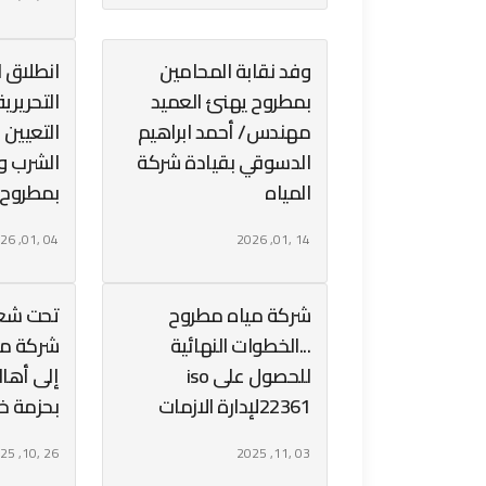
وفد نقابة المحامين
انطلاق ا
بمطروح يهنئ العميد
التحريري
مهندس/ أحمد ابراهيم
التعيين 
الدسوقي بقيادة شركة
الشرب و
المياه
بمطروح
04 ,01, 2026
14 ,01, 2026
شركة مياه مطروح
تحت شعار
...الخطوات النهائية
شركة مي
للحصول على iso
إلى أهال
22361لإدارة الازمات
بحزمة خ
26 ,10, 2025
03 ,11, 2025