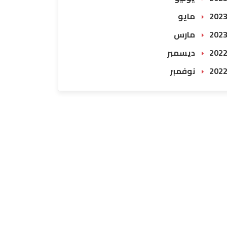
202 مايو
202 مارس
202 ديسمبر
202 نوفمبر