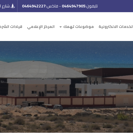
تليفون:
0464947905
-
فاكس:
0464942227
شارع ال
لخدمات الالكترونية
موضوعات تهمك
المركز الإعلامي
قيادات الشرك