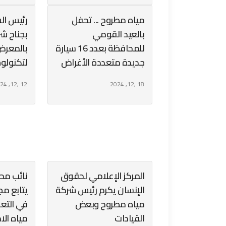
مياه مطروح ... تحفل
رئيس ال
بالعيد القومي
بجناح ش
للمحافظة بعدد 16 سيارة
بالمعرض
جديدة متعددة الأغراض
لتكنولوج
12 ,12, 2024
18 ,12, 2024
المركز الإعلامي لحقوق
نائب محا
الإنسان يكرم رئيس شركة
يتابع م
مياه مطروح وبعض
في التع
القيادات
مياه الا