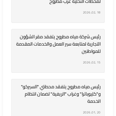
لمحطات التحلية غرب مطروح
18 ,02, 2026
رئيس شركة مياه مطروح يتفقد مقر الشؤون
التجارية لمتابعة سير العمل والخدمات المقدمة
للمواطنين
15 ,02, 2026
رئيس مياه مطروح يتفقد محطتي "السيركو"
و"كليوباترا" وغراب "الريفية" لضمان انتظام
الخدمة
20 ,01, 2026